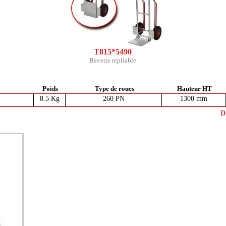
T815*5490
Bavette repliable
Poids
Type de roues
Hauteur HT
8.5 Kg
260 PN
1300 mm
D