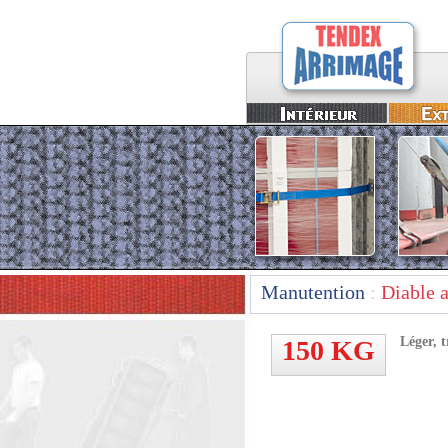
Manutention
:
Diable 
Léger, t
150 KG