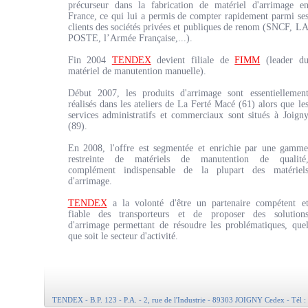
précurseur dans la fabrication de matériel d'arrimage e
France, ce qui lui a permis de compter rapidement parmi se
clients des sociétés privées et publiques de renom (SNCF, L
POSTE, l’Armée Française,...).
Fin 2004
TENDEX
devient filiale de
FIMM
(leader d
matériel de manutention manuelle).
Début 2007, les produits d'arrimage sont essentiellemen
réalisés dans les ateliers de La Ferté Macé (61) alors que le
services administratifs et commerciaux sont situés à Joign
(89).
En 2008, l'offre est segmentée et enrichie par une gamm
restreinte de matériels de manutention de qualité
complément indispensable de la plupart des matériel
d'arrimage.
TENDEX
a la volonté d'être un partenaire compétent e
fiable des transporteurs et de proposer des solution
d'arrimage permettant de résoudre les problématiques, que
que soit le secteur d'activité.
TENDEX - B.P. 123 - P.A. - 2, rue de l'Industrie - 89303 JOIGNY Cedex - Tél :