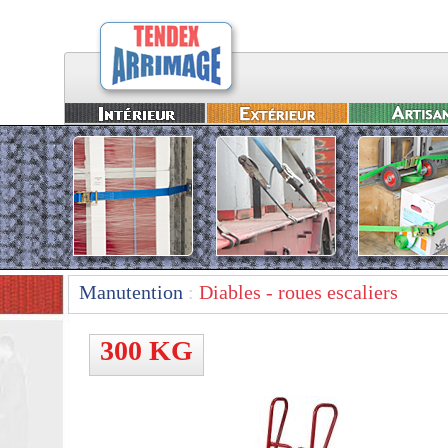
Manutention
:
Diables - roues escaliers
300 KG