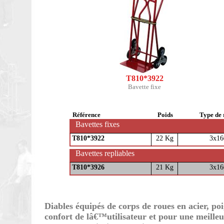
T810*3922
Bavette fixe
Référence
Poids
Type de 
Bavettes fixes
T810*3922
22 Kg
3x16
Bavettes repliables
T810*3926
21 Kg
3x16
Diables équipés de corps de roues en acier, po
confort de lâ€™utilisateur et pour une meilleu